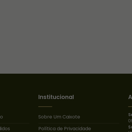
Institucional
A
S
ão
Sobre Um Caixote
0
S
idos
Política de Privacidade