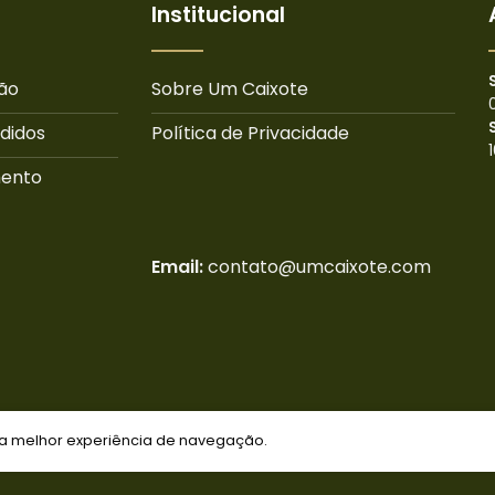
Institucional
ão
Sobre Um Caixote
didos
Política de Privacidade
mento
Email:
contato@umcaixote.com
Um Caixote | 43.031.222/0001-84