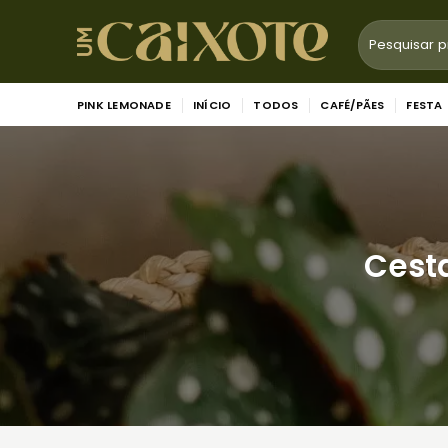
Skip
Pesquisar
to
por:
content
PINK LEMONADE
INÍCIO
TODOS
CAFÉ/PÃES
FESTA
Cesta