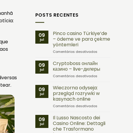
 manhã
POSTS RECENTES
tícia:
Pinco casino Türkiye’de
09
– ödeme ve para çekme
jul
 que
yöntemleri
 aos
em
Comentários desativados
Pinco
casino
Cryptoboss онлайн
09
Türkiye’de
казино – live-дилеры
jul
–
em
Comentários desativados
ödeme
iversas
Cryptoboss
ve
tear.
онлайн
Wieczorna odyseja:
para
09
казино
çekme
przegląd rozrywki w
jul
–
yöntemleri
kasynach online
live-
em
Comentários desativados
дилеры
Wieczorna
odyseja:
Il Lusso Nascosto dei
09
przegląd
Casino Online: Dettagli
jul
rozrywki
che Trasformano
w