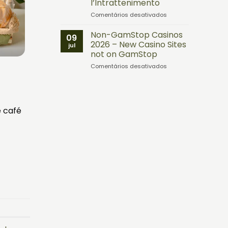
l’Intrattenimento
kasynach
online
em
Comentários desativados
Il
Lusso
Non-GamStop Casinos
09
Nascosto
2026 – New Casino Sites
jul
dei
not on GamStop
Casino
em
Comentários desativados
Online:
Non-
Dettagli
GamStop
che
Casinos
Trasformano
2026
l’Intrattenimento
–
e café
New
Casino
Sites
not
on
GamStop