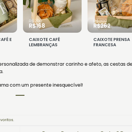
R$
200
R$
300
O
O
O
O
R$
168
R$
262
preço
preço
preço
preço
original
atual
original
atual
AFÉ E
CAIXOTE CAFÉ
CAIXOTE PRENSA
era:
é:
era:
é:
LEMBRANÇAS
FRANCESA
R$200.
R$168.
R$300.
R$262.
rsonalizada de demonstrar carinho e afeto, as cestas d
a.
 ama com um presente inesquecível!
voritos
.