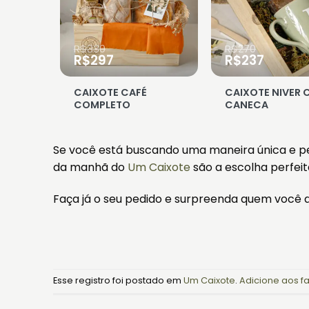
R$
330
R$
270
O
O
O
O
R$
297
R$
237
o
preço
preço
preço
preço
original
atual
original
atual
CAIXOTE CAFÉ
CAIXOTE NIVER C
era:
é:
era:
é:
COMPLETO
CANECA
.
R$330.
R$297.
R$270.
R$237.
Se você está buscando uma maneira única e pe
da manhã do
Um Caixote
são a escolha perfeit
Faça já o seu pedido e surpreenda quem você
Esse registro foi postado em
Um Caixote
.
Adicione aos fa