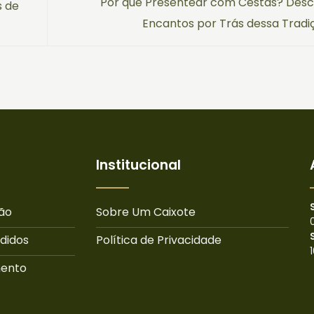
Por que Presentear com Cestas? Desc
s de
Encantos por Trás dessa Trad
Institucional
ão
Sobre Um Caixote
didos
Política de Privacidade
mento