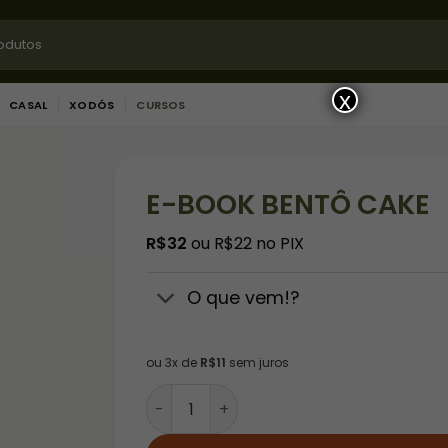
x
CASAL
XODÓS
CURSOS
E-BOOK BENTÔ CAKE
R$
32
ou R$22 no PIX
O que vem!?
ou 3x de
R$
11
sem juros
E-BOOK BENTÔ CAKE quantidade