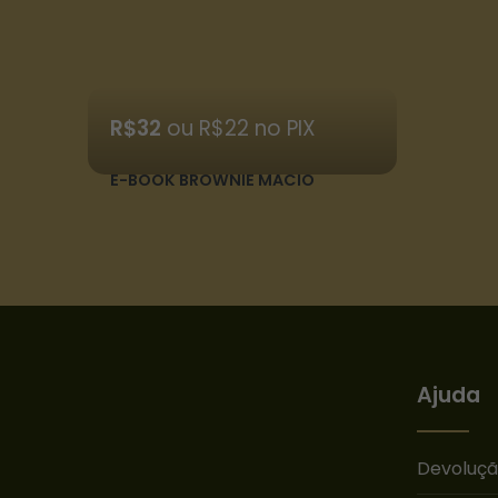
R$
32
ou R$22 no PIX
E-BOOK BROWNIE MACIO
Ajuda
Devoluç