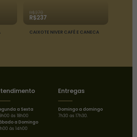
R$
270
O
O
R$
237
preço
preço
original
atual
A
CAIXOTE NIVER CAFÉ E CANECA
era:
é:
R$270.
R$237.
tendimento
Entregas
egunda a Sexta
Domingo a domingo
9h00 às 18h00
7h30 as 17h30.
ábado a Domingo
0h00 às 14h00